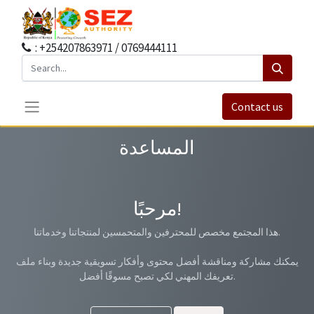
: +254207863971 / 0769444111
Contact us
المساعدة
مرحبًا!
هذا المجتمع مخصص للمحترفين والمتحمسين لمنتجاتنا وخدماتنا.
يمكنك مشاركة ومناقشة أفضل محتوى وأفكار تسويقية جديدة وبناء ملف
تعريفك المهني لكي تصبح مسوقًا أفضل.