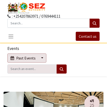
: +254207863971 / 0769444111
Contact us
Events
Past Events
6月
25