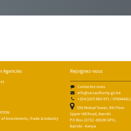
r Agencies
Rejoignez-nous
est
Contactez-nous
info@sezauthority.go.ke
+254 (207) 863-971 / 07694441
Old Mutual Tower, 8th Floor
ATION
Upper Hill Road, Nairobi
y of Investments, Trade & Industry
P.O Box 23722 -00100 GPO,
Nairobi - Kenya