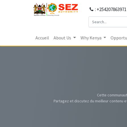
: +254207863971
Accueil
About Us
Why Kenya
Opportun
Cette communauté
Partagez et discutez du meilleur contenu e