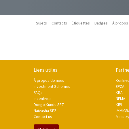
Sujets
Contacts
Étiquettes
Badges
À propos
Liens utiles
Partne
À propos de nous
KenInv
Investment Schemes
EPZA
FAQs
KRA
Incentives
NEMA
Dongo Kundu SEZ
KIPI
Naivasha SEZ
IMMIGR
Contact us
Ministr