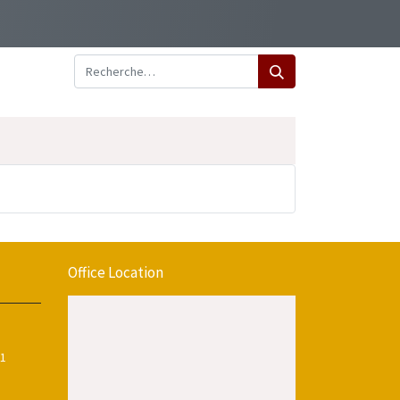
Office Location
11