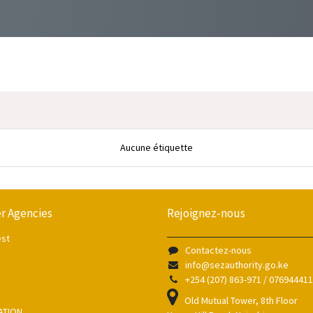
Aucune étiquette
r Agencies
Rejoignez-nous
est
Contactez-nous
info@sezauthority.go.ke
+254 (207) 863-971 / 07694441
Old Mutual Tower, 8th Floor
ATION