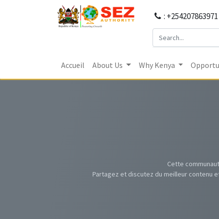
: +254207863971
Accueil
About Us
Why Kenya
Opportun
Cette communauté
Partagez et discutez du meilleur contenu e