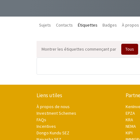
Sujets
Contacts
Étiquettes
Badges
À propos
Montrer les étiquettes commençant par
Tous
Liens utiles
Partne
À propos de nous
KenInv
Investment Schemes
EPZA
FAQs
KRA
Incentives
NEMA
Dongo Kundu SEZ
KIPI
Naivasha SEZ
IMMIGR